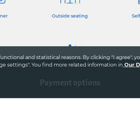
rner
Outside seating
Sel
unctional and statistical reasons. By clicking "I agree", 
e settings". You find more related information in
Our D
payment options
Cash