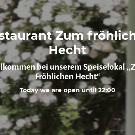
staurant Zum fröhlic
Hecht
lkommen bei unserem Speiselokal ,
Fröhlichen Hecht“
Today we are open until 22:00