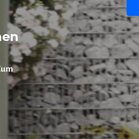
hen
,Zum