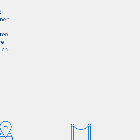
t
inen
m
ften
re
ich.