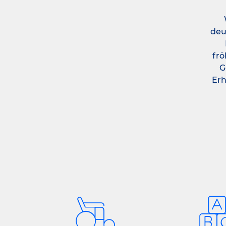
deu
frö
G
Erh