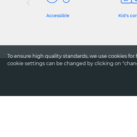
Accessible
Kid's co
To ensure high quality standards, we use cookies for f
cookie settings can be changed by clicking on "chang